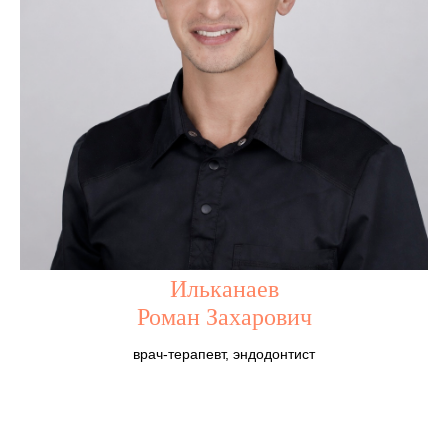
Ильканаев
Роман Захарович
врач-терапевт, эндодонтист