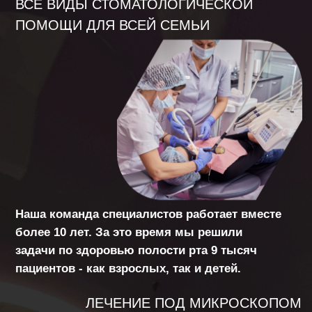
Благодаря микроскопу мы можем лечить
бережно и сохранять жизнеспособность
зуба, не упустить ни одной детали в работе.
СОВРЕМЕННАЯ И ТОЧНАЯ КТ-ДИАГНОСТИКА
В клинике вы можете пройти полное
обследование на новейшем КТ-аппарате.
Снимок позволяет объективно оценить всю
клиническую ситуацию и составить полный
план действий.
КОНСУЛЬТАЦИЯ НЕОБХОДИМЫХ