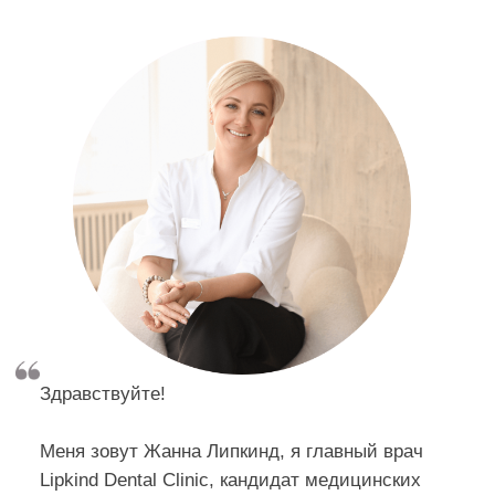
Меня зовут Жанна Липкинд, я главный врач
Lipkind Dental Clinic, кандидат медицинских
наук.
Наша клиника - это настоящее воплощение
моей давней мечты: уютное пространство, где
профессионалы своего дела каждый день
трудятся над созданием новых красивых
улыбок.
Я гарантирую - у нас вы будете чувствовать
себя окруженными заботой, комфортом и
самым качественным сервисом.
Задать вопрос главному
Записаться на
врачу
консультацию
ВСЕ ВИДЫ СТОМАТОЛОГИЧЕСКОЙ
ПОМОЩИ ДЛЯ ВСЕЙ СЕМЬИ